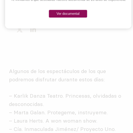
hacer de Sevilla un inmenso teatro
una vez más.
Ver documental
Algunos de los espectáculos de los que
podremos disfrutar durante estos días:
– Karlik Danza Teatro. Princesas, olvidadas o
desconocidas.
– Marta Galan. Protegeme, instruyeme.
– Laura Herts. A won woman show.
– Cía. Inmaculada Jiménez/ Proyecto Uno.