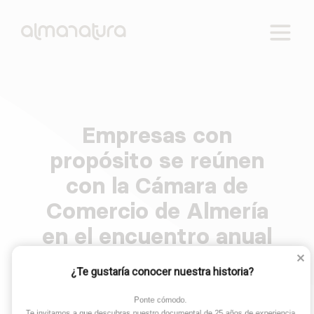
Reactivamos lo rural. Cuatro ejes de intervención:
AlmaNatura
empleo, educación, salud y tecnología.
Empresas con
Skip
to
propósito se reúnen
content
con la Cámara de
Comercio de Almería
en el encuentro anual
de la Comunidad B
¿Te gustaría conocer nuestra historia?
Corp Andaluza
Ponte cómodo. 

Te invitamos a que descubras nuestro documental de 25 años de experiencia.