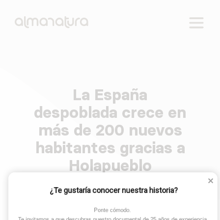
Reactivamos lo rural. Cuatro ejes de intervención:
AlmaNatura
empleo, educación, salud y tecnología.
La España
Skip
to
despoblada crece en
content
más de 200 nuevos
habitantes gracias a
Holapueblo
¿Te gustaría conocer nuestra historia?
Ponte cómodo. 

Te invitamos a que descubras nuestro documental de 25 años de experiencia.