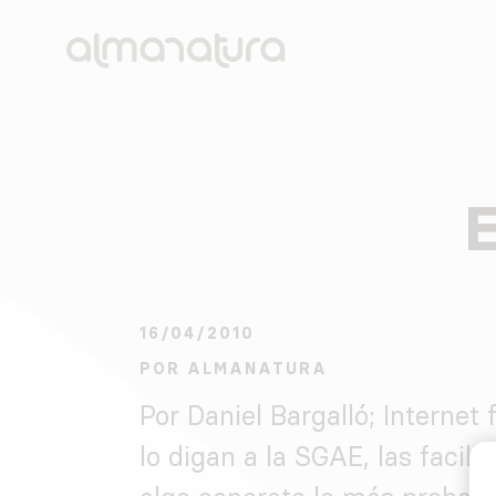
AlmaNatura
Reactivamos lo rural. Cuatro ejes de intervención: 
E
16/04/2010
POR
ALMANATURA
Por Daniel Bargalló; Internet 
lo digan a la SGAE, las facili