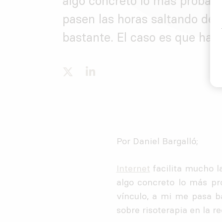
algo concreto lo más probabl
pasen las horas saltando de 
bastante. El caso es que hac
Por Daniel Bargalló;
Internet
facilita mucho la
algo concreto lo más pr
vínculo, a mi me pasa b
sobre risoterapia en la r