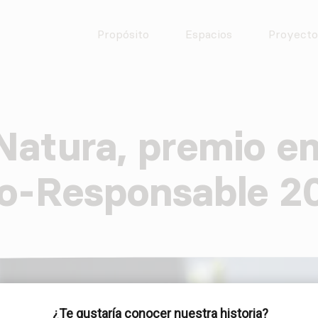
empleo, educación, salud y tecnología.
Propósito
Espacios
Proyecto
Natura, premio e
Skip
to
content
o-Responsable 2
¿Te gustaría conocer nuestra historia?