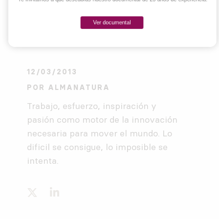
Ver documental
12/03/2013
POR
ALMANATURA
Trabajo, esfuerzo, inspiración y
pasión como motor de la innovación
necesaria para mover el mundo. Lo
dificil se consigue, lo imposible se
intenta.