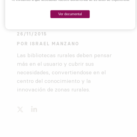
Ver documental
26/11/2015
POR
ISRAEL MANZANO
Las bibliotecas rurales deben pensar
más en el usuario y cubrir sus
necesidades, convertiendose en el
centro del conocimiento y la
innovación de zonas rurales.