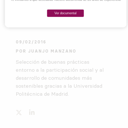
Ver documental
09/02/2016
POR
JUANJO MANZANO
Selección de buenas prácticas
entorno a la participación social y al
desarrollo de comunidades más
sostenibles gracias a la Universidad
Politécnica de Madrid.