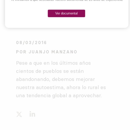
Ver documental
08/03/2016
POR
JUANJO MANZANO
Pese a que en los últimos años
cientos de pueblos se están
abandonando, debemos mejorar
nuestra autoestima, ahora lo rural es
una tendencia global a aprovechar.