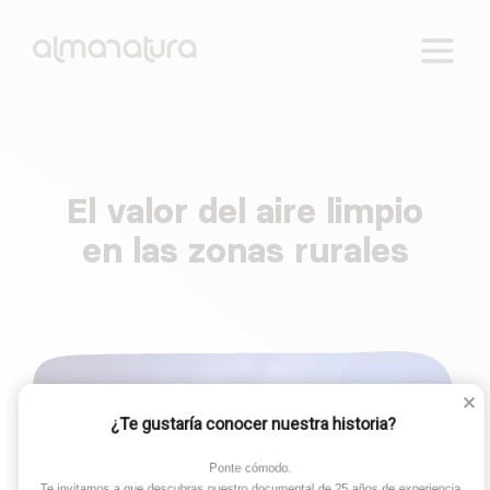
Reactivamos lo rural. Cuatro ejes de intervención:
AlmaNatura
empleo, educación, salud y tecnología.
El valor del aire limpio
Skip
to
en las zonas rurales
content
¿Te gustaría conocer nuestra historia?
Ponte cómodo. 

Te invitamos a que descubras nuestro documental de 25 años de experiencia.