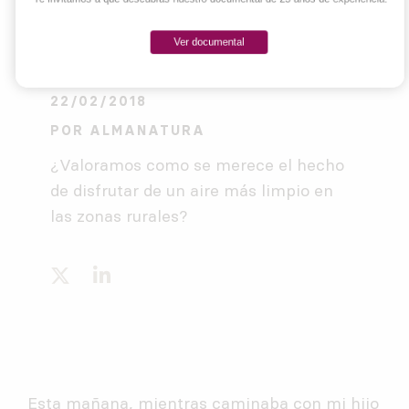
Ver documental
22/02/2018
POR
ALMANATURA
¿Valoramos como se merece el hecho
de disfrutar de un aire más limpio en
las zonas rurales?
Esta mañana, mientras caminaba con mi hijo