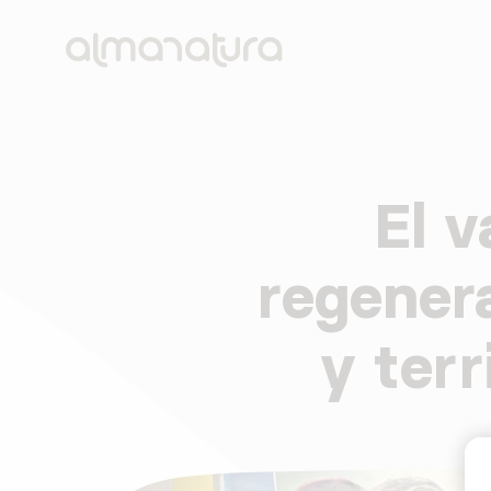
AlmaNatura
Reactivamos lo rural. Cuatro ejes de intervención: 
El v
regener
y terr