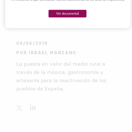
Ver documental
04/06/2019
POR
ISRAEL MANZANO
La puesta en valor del medio rural a
través de la música, gastronomía y
artesanía para la reactivación de los
pueblos de España.