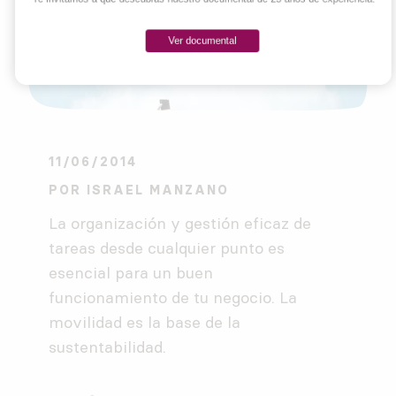
Ver documental
11/06/2014
POR
ISRAEL MANZANO
La organización y gestión eficaz de
tareas desde cualquier punto es
esencial para un buen
funcionamiento de tu negocio. La
movilidad es la base de la
sustentabilidad.