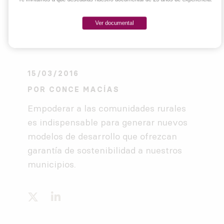
Ver documental
15/03/2016
POR
CONCE MACÍAS
Empoderar a las comunidades rurales
es indispensable para generar nuevos
modelos de desarrollo que ofrezcan
garantía de sostenibilidad a nuestros
municipios.