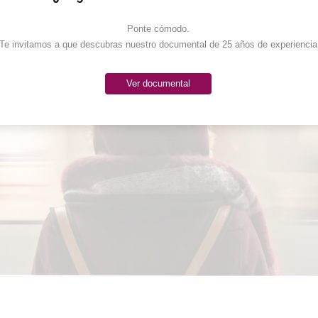
Ponte cómodo. 

Te invitamos a que descubras nuestro documental de 25 años de experiencia
Ver documental