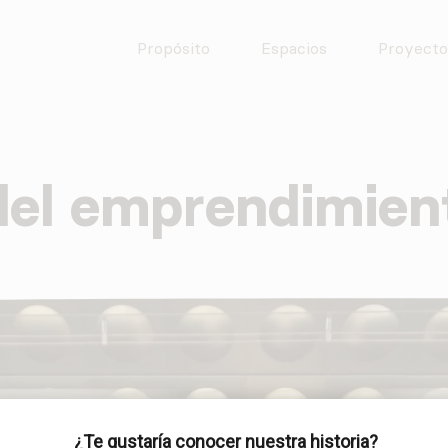
empleo, educación, salud y tecnología.
Propósito
Espacios
Proyecto
del emprendimien
Skip
to
content
¿Te gustaría conocer nuestra historia?