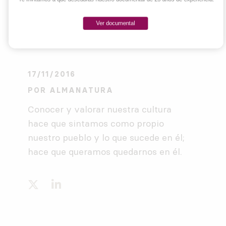
Ver documental
17/11/2016
POR
ALMANATURA
Conocer y valorar nuestra cultura
hace que sintamos como propio
nuestro pueblo y lo que sucede en él;
hace que queramos quedarnos en él.