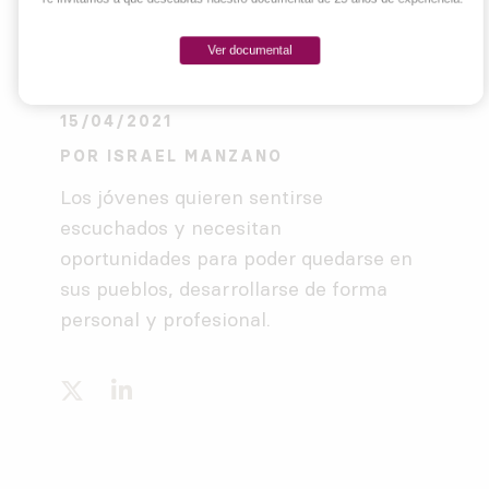
Ver documental
15/04/2021
POR
ISRAEL MANZANO
Los jóvenes quieren sentirse
escuchados y necesitan
oportunidades para poder quedarse en
sus pueblos, desarrollarse de forma
personal y profesional.