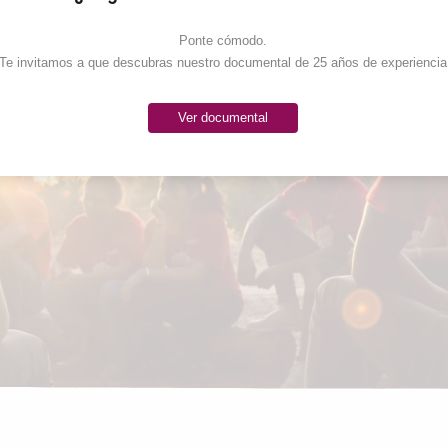
Ponte cómodo. 

Te invitamos a que descubras nuestro documental de 25 años de experiencia
Ver documental