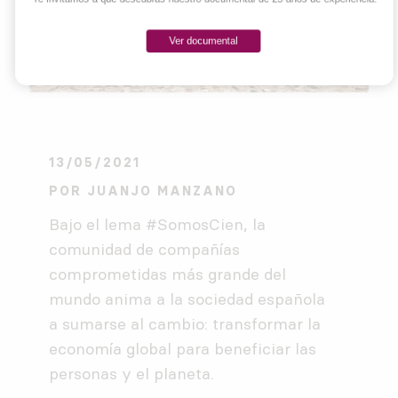
Ver documental
13/05/2021
POR
JUANJO MANZANO
Bajo el lema #SomosCien, la
comunidad de compañías
comprometidas más grande del
mundo anima a la sociedad española
a sumarse al cambio: transformar la
economía global para beneficiar las
personas y el planeta.