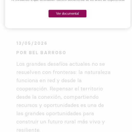
Ver documental
13/05/2026
POR
BEL BARROSO
Los grandes desafíos actuales no se
resuelven con fronteras: la naturaleza
funciona en red y desde la
cooperación. Repensar el territorio
desde la conexión, compartiendo
recursos y oportunidades es una de
las grandes oportunidades para
construir un futuro rural más vivo y
resiliente.