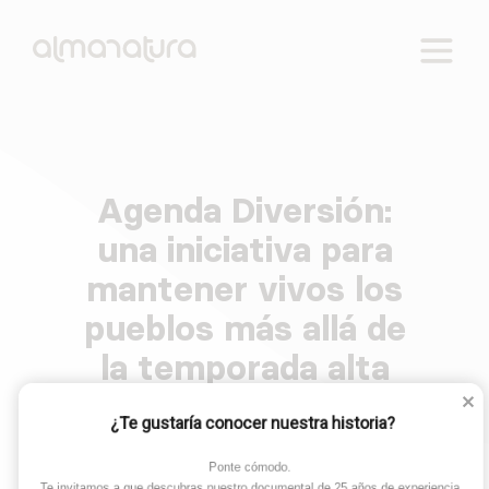
Reactivamos lo rural. Cuatro ejes de intervención:
AlmaNatura
empleo, educación, salud y tecnología.
Agenda Diversión:
Skip
to
una iniciativa para
content
mantener vivos los
pueblos más allá de
la temporada alta
¿Te gustaría conocer nuestra historia?
Ponte cómodo. 

Te invitamos a que descubras nuestro documental de 25 años de experiencia.