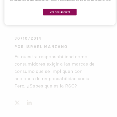
Ver documental
30/10/2014
POR
ISRAEL MANZANO
Es nuestra responsabilidad como
consumidores exigir a las marcas de
consumo que se impliquen con
acciones de responsabilidad social.
Pero, ¿Sabes que es la RSC?