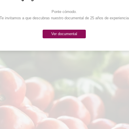
Ponte cómodo. 

Te invitamos a que descubras nuestro documental de 25 años de experiencia
Ver documental