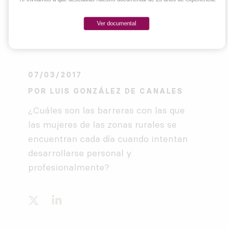
Ver documental
07/03/2017
POR
LUIS GONZÁLEZ DE CANALES
¿Cuáles son las barreras con las que
las mujeres de las zonas rurales se
encuentran cada día cuando intentan
desarrollarse personal y
profesionalmente?