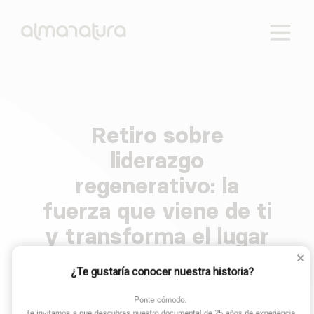
Reactivamos lo rural. Cuatro ejes de intervención:
AlmaNatura
empleo, educación, salud y tecnología.
Retiro sobre
Skip
to
liderazgo
content
regenerativo: la
fuerza que viene de ti
y transforma el lugar
que habitas
¿Te gustaría conocer nuestra historia?
Ponte cómodo. 

Te invitamos a que descubras nuestro documental de 25 años de experiencia.