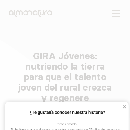
Reactivamos lo rural. Cuatro ejes de intervención:
AlmaNatura
empleo, educación, salud y tecnología.
GIRA Jóvenes:
Skip
to
nutriendo la tierra
content
para que el talento
joven del rural crezca
y regenere
¿Te gustaría conocer nuestra historia?
Ponte cómodo. 

Te invitamos a que descubras nuestro documental de 25 años de experiencia.