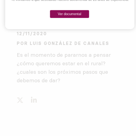
Ver documental
12/11/2020
POR
LUIS GONZÁLEZ DE CANALES
Es el momento de pararnos a pensar
¿cómo queremos estar en el rural?
¿cuales son los próximos pasos que
debemos de dar?